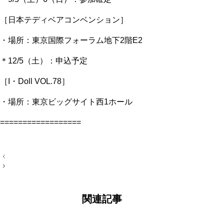
［日本テディベアコンベンション］
・場所：東京国際フォーラム地下2階E2
＊12/5（土）：申込予定
［I・Doll VOL.78］
・場所：東京ビッグサイト西1ホール
==================
投
稿
ナ
ビ
ゲ
ー
関連記事
シ
ョ
ン