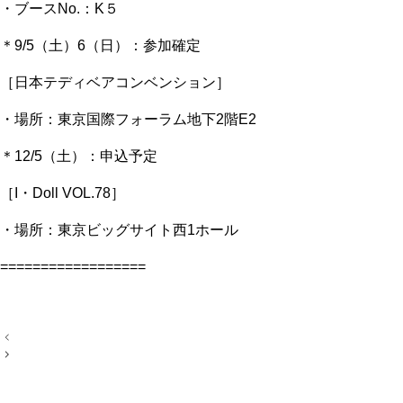
・ブースNo.：K５
＊9/5（土）6（日）：参加確定
［日本テディベアコンベンション］
・場所：東京国際フォーラム地下2階E2
＊12/5（土）：申込予定
［I・Doll VOL.78］
・場所：東京ビッグサイト西1ホール
==================
投
稿
ナ
ビ
ゲ