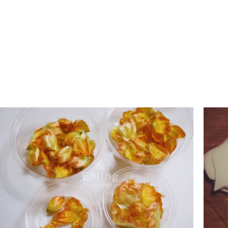
ー
シ
ョ
ン