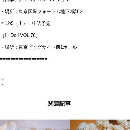
・場所：東京国際フォーラム地下2階E2
＊12/5（土）：申込予定
［I・Doll VOL.78］
・場所：東京ビッグサイト西1ホール
==================
投
稿
ナ
ビ
ゲ
ー
関連記事
シ
ョ
ン