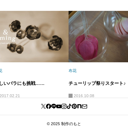
ョ
ン
花
布花
しいバラにも挑戦……
チューリップ祭りスタート♪
2017.02.21
2016.10.08
© 2025 制作のもと