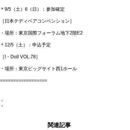
＊9/5（土）6（日）：参加確定
［日本テディベアコンベンション］
・場所：東京国際フォーラム地下2階E2
＊12/5（土）：申込予定
［I・Doll VOL.78］
・場所：東京ビッグサイト西1ホール
==================
投
稿
ナ
ビ
ゲ
ー
関連記事
シ