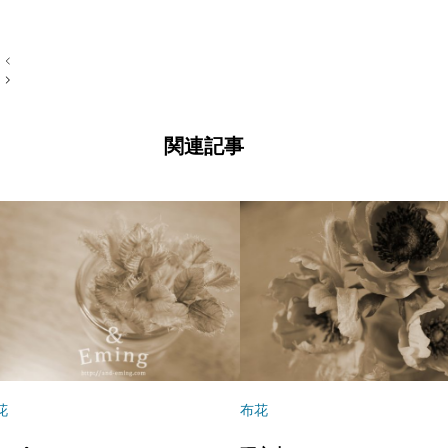
投
稿
ナ
ビ
ゲ
ー
関連記事
シ
ョ
ン
花
布花